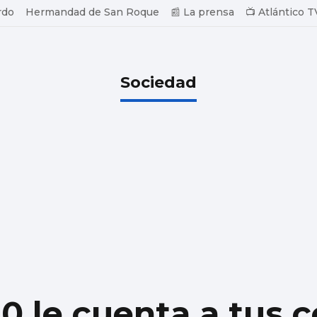
rdo
Hermandad de San Roque
📰 La prensa
📺 Atlántico T
Sociedad
0 le cuenta a tus 