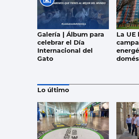
Galería | Álbum para
La UE 
celebrar el Día
campa
Internacional del
energé
Gato
domés
Lo último
Los españoles
enviaron más
paquetes que cartas