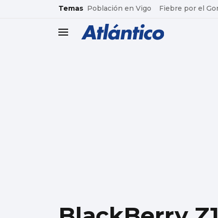
common.go-to-content
Temas
Población en Vigo
Fiebre por el Go
header.menu.open
BlackBerry Z1