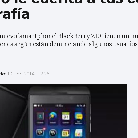
rafía
l nuevo 'smartphone' BlackBerry Z10 tienen un n
menos según están denunciando algunos usuarios
do:
10 Feb 2014 - 12:26