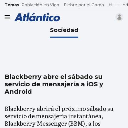
common.go-to-content
Temas
Población en Vigo
Fiebre por el Gordo
Hermand
header.menu.open
Sociedad
Blackberry abre el sábado su
servicio de mensajería a iOS y
Android
Blackberry abrirá el próximo sábado su
servicio de mensajería instantánea,
Blackberry Messenger (BBM), a los