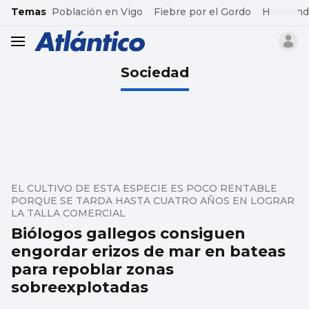
common.go-to-content
Temas
Población en Vigo
Fiebre por el Gordo
Hermand
header.menu.open
Sociedad
EL CULTIVO DE ESTA ESPECIE ES POCO RENTABLE
PORQUE SE TARDA HASTA CUATRO AÑOS EN LOGRAR
LA TALLA COMERCIAL
Biólogos gallegos consiguen
engordar erizos de mar en bateas
para repoblar zonas
sobreexplotadas