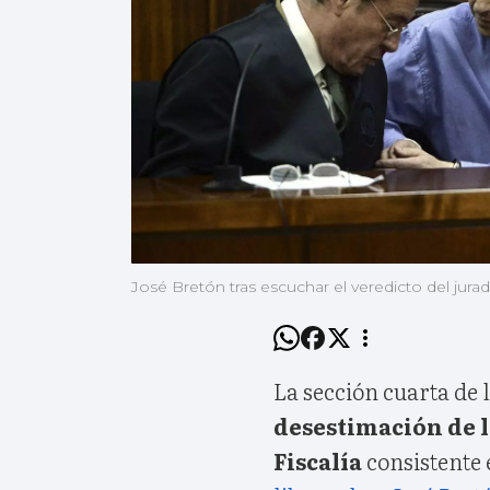
José Bretón tras escuchar el veredicto del jurad
La sección cuarta de
desestimación de l
Fiscalía
consistente 