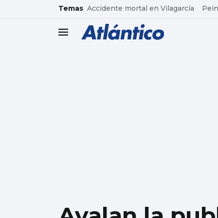
common.go-to-content
Temas
Accidente mortal en Vilagarcía
Pein
header.menu.open
Avalan la publ