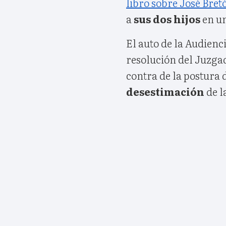
libro sobre José Bret
a
sus dos hijos
en un
El auto de la Audienc
resolución del Juzga
contra de la postura 
desestimación
de l