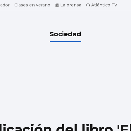
ador
Clases en verano
📰 La prensa
📺 Atlántico TV
Sociedad
icación del libro 'El