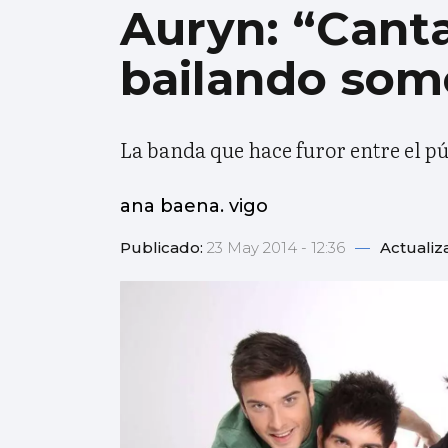
Auryn: “Cant
bailando som
La banda que hace furor entre el pú
ana baena. vigo
Publicado:
23 May 2014 - 12:36
—
Actualiz