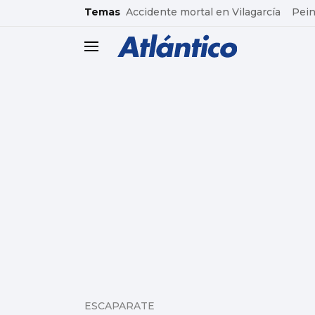
common.go-to-content
Temas
Accidente mortal en Vilagarcía
Pein
header.menu.open
ESCAPARATE