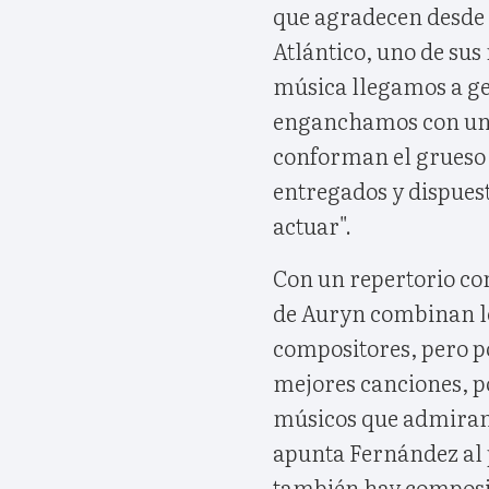
que agradecen desde 
Atlántico, uno de su
música llegamos a g
enganchamos con un p
conforman el grueso 
entregados y dispues
actuar".
Con un repertorio con
de Auryn combinan le
compositores, pero p
mejores canciones, p
músicos que admiram
apunta Fernández al 
también hay composic