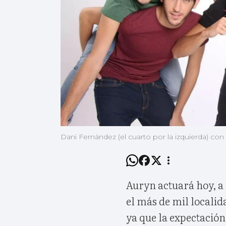
Dani Fernández (el cuarto por la izquierda) con
Auryn actuará hoy, a 
el más de mil localid
ya que la expectació