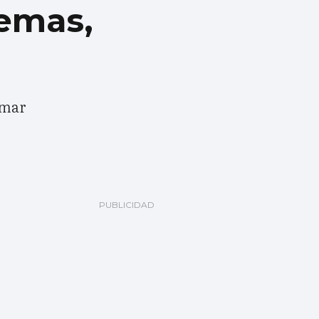
temas,
amar