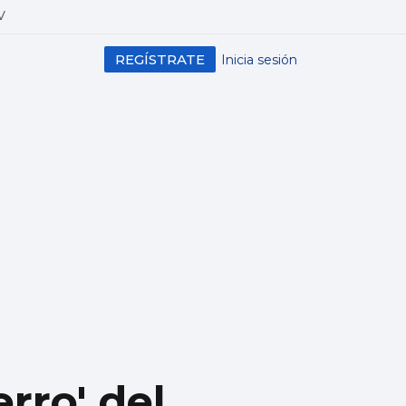
V
REGÍSTRATE
Inicia sesión
rro' del