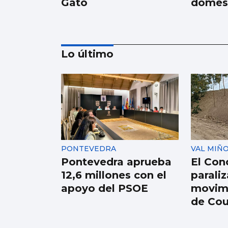
Gato
domés
Lo último
Los españoles
enviaron más
paquetes que cartas
en 2025
PONTEVEDRA
VAL MIÑ
Pontevedra aprueba
El Con
12,6 millones con el
paraliz
apoyo del PSOE
movimi
de Co