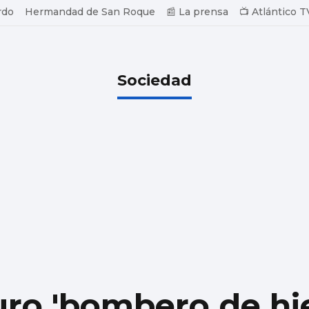
rdo
Hermandad de San Roque
📰 La prensa
📺 Atlántico T
Sociedad
uro 'bombero de hie