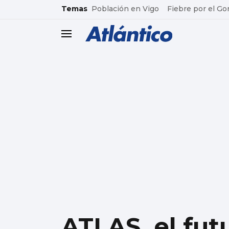
common.go-to-content
Temas
Población en Vigo
Fiebre por el Go
header.menu.open
ATLAS, el fut