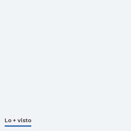
que las jugadoras estén a gusto”
Lo + visto