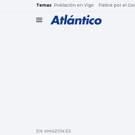
common.go-to-content
Temas
Población en Vigo
Fiebre por el Go
header.menu.open
EN AMAZON.ES