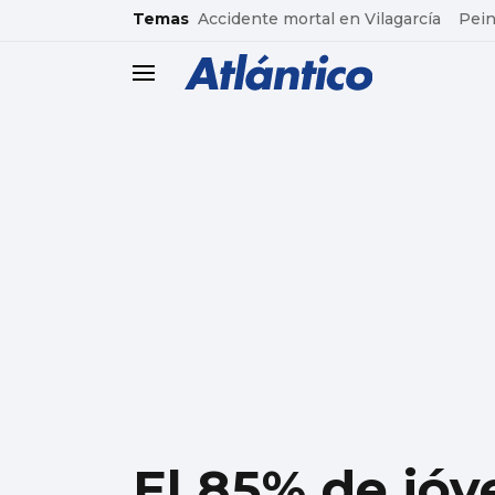
common.go-to-content
Temas
Accidente mortal en Vilagarcía
Pein
header.menu.open
El 85% de jó