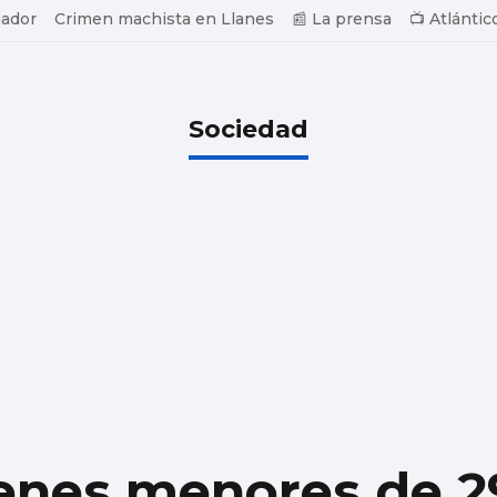
ador
Crimen machista en Llanes
📰 La prensa
📺 Atlántic
Sociedad
venes menores de 2