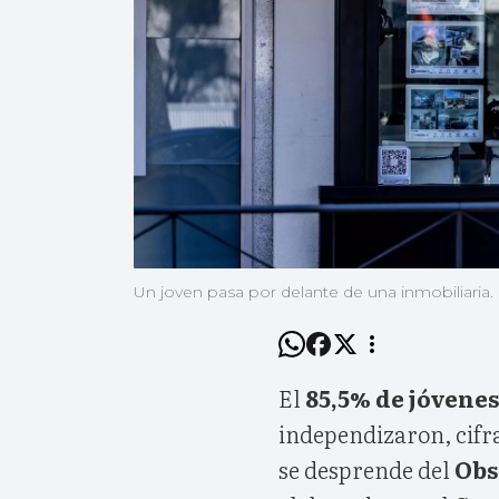
Un joven pasa por delante de una inmobiliaria.
El
85,5% de jóvenes
independizaron, cifr
se desprende del
Obs