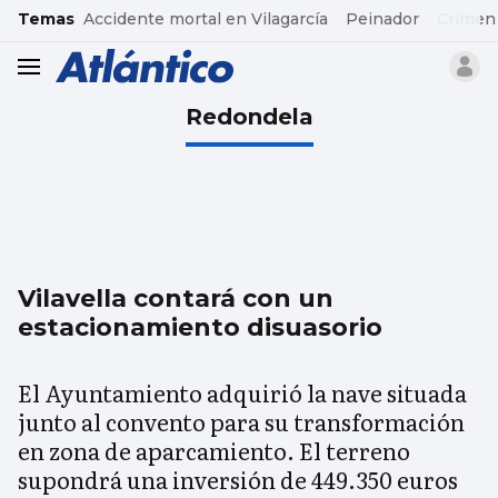
common.go-to-content
Temas
Accidente mortal en Vilagarcía
Peinador
Crimen
header.menu.open
Redondela
Vilavella contará con un
estacionamiento disuasorio
El Ayuntamiento adquirió la nave situada
junto al convento para su transformación
en zona de aparcamiento. El terreno
supondrá una inversión de 449.350 euros