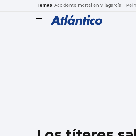
common.go-to-content
Temas
Accidente mortal en Vilagarcía
Pein
header.menu.open
Los títeres sa