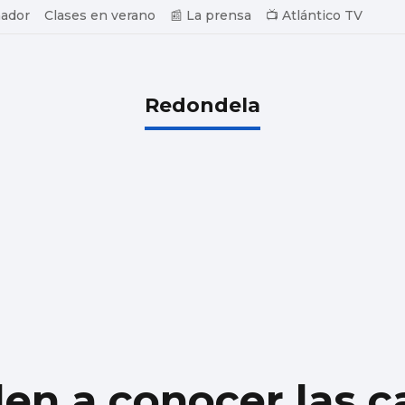
ador
Clases en verano
📰 La prensa
📺 Atlántico TV
Redondela
len a conocer las c