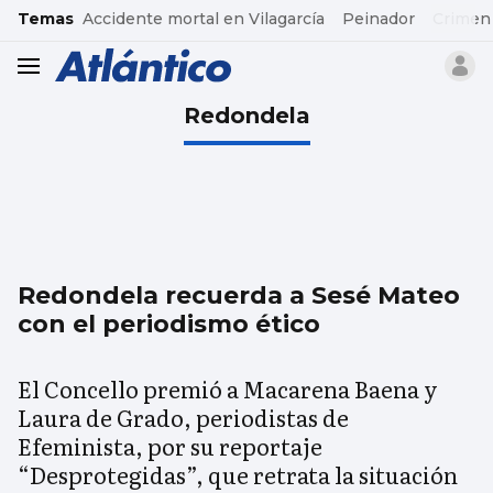
common.go-to-content
Temas
Accidente mortal en Vilagarcía
Peinador
Crimen
header.menu.open
Redondela
Redondela recuerda a Sesé Mateo
con el periodismo ético
El Concello premió a Macarena Baena y
Laura de Grado, periodistas de
Efeminista, por su reportaje
“Desprotegidas”, que retrata la situación