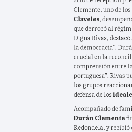
Clemente, uno de los 
Claveles
, desempeñó
que derrocó al régime
Digna Rivas, destacó 
la democracia”. Dur
crucial en la reconci
comprensión entre las
portuguesa”. Rivas pu
los grupos reacciona
defensa de los
ideale
Acompañado de famil
Durán Clemente
fi
Redondela, y recibió