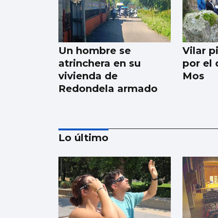
Un hombre se
Vilar 
atrinchera en su
por el
vivienda de
Mos
Redondela armado
Lo último
Digna Rivas: "A miña
avoa ensinoume que
nesta casa as cousas