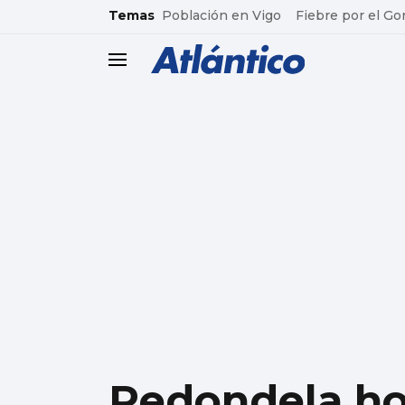
common.go-to-content
Temas
Población en Vigo
Fiebre por el Go
header.menu.open
Redondela h