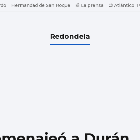
rdo
Hermandad de San Roque
📰 La prensa
📺 Atlántico T
Redondela
omenajeó a Durán