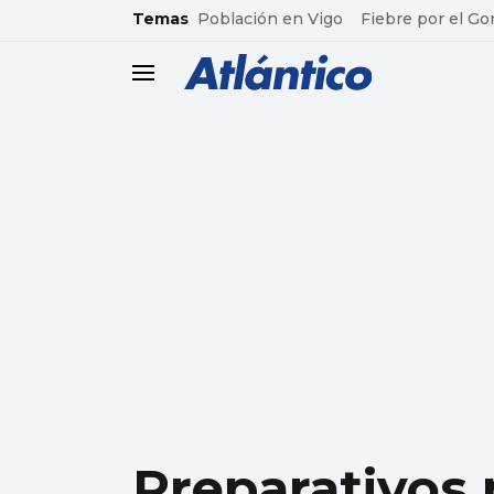
common.go-to-content
Temas
Población en Vigo
Fiebre por el Go
header.menu.open
Preparativos p