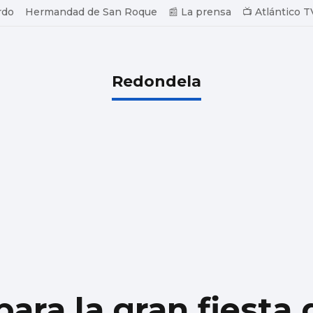
rdo
Hermandad de San Roque
📰 La prensa
📺 Atlántico T
Redondela
ara la gran fiesta 