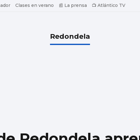
ador
Clases en verano
📰 La prensa
📺 Atlántico TV
Redondela
de Redondela apre