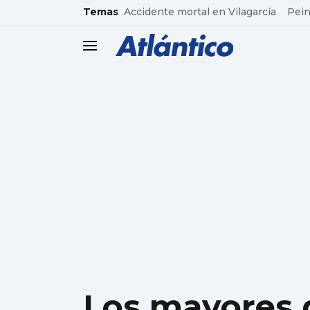
common.go-to-content
Temas
Accidente mortal en Vilagarcía
Pein
header.menu.open
Los mayores 