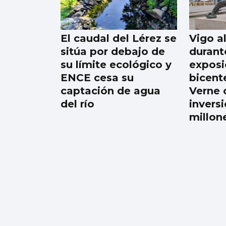
avoa ensinoume que
nesta casa as cousas
se demostran con
El caudal del Lérez se
Vigo a
feitos"
sitúa por debajo de
durant
su límite ecológico y
exposi
ENCE cesa su
bicent
captación de agua
Verne 
del río
invers
millon
Galicia gana más de
15.000 habitantes en