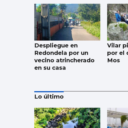
Despliegue en
Vilar 
Redondela por un
por el
vecino atrincherado
Mos
en su casa
Lo último
Digna Rivas: "A miña