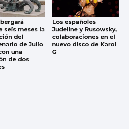
lbergará
Los españoles
e seis meses la
Judeline y Rusowsky,
ción del
colaboraciones en el
enario de Julio
nuevo disco de Karol
con una
G
ión de dos
es