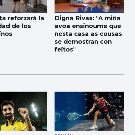
a reforzará la
Digna Rivas: "A miña
dad de los
avoa ensinoume que
inos
nesta casa as cousas
se demostran con
feitos"