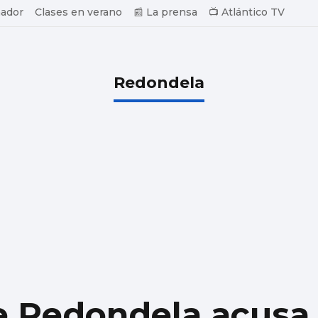
ador
Clases en verano
📰 La prensa
📺 Atlántico TV
Redondela
e Redondela acusa 