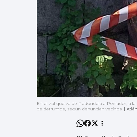
En el vial que va de Redondela a Peinador, a l
de derrumbe, según denuncian vecinos.
|
Atlán