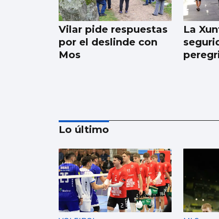
Vilar pide respuestas
La Xunt
por el deslinde con
seguri
Mos
peregr
Lo último
Cesantes apoya el
proyecto de la Senda
por el Pexegueiro