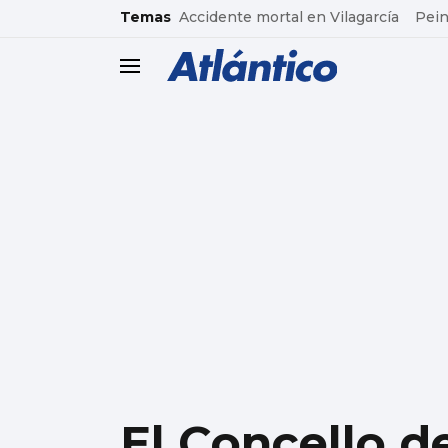
common.go-to-content
Temas
Accidente mortal en Vilagarcía
Pein
header.menu.open
El Concello d