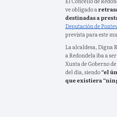
El Concello de Redon
ve obligado a
retras
destinadas a prest
Deputación de Ponte
prevista para este mu
La alcaldesa, Digna R
a Redondela iba a ser
Xunta de Goberno de l
del día, siendo
“el ú
que existiera “nin