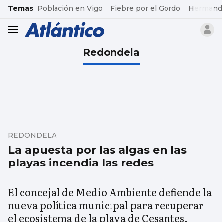
common.go-to-content
Temas
Población en Vigo
Fiebre por el Gordo
Hermand
header.menu.open
Redondela
REDONDELA
La apuesta por las algas en las
playas incendia las redes
El concejal de Medio Ambiente defiende la
nueva política municipal para recuperar
el ecosistema de la playa de Cesantes.