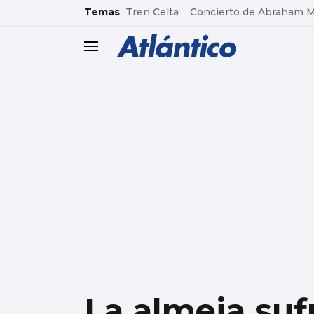
common.go-to-content
Temas
Tren Celta
Concierto de Abraham 
header.menu.open
La almeja sufr