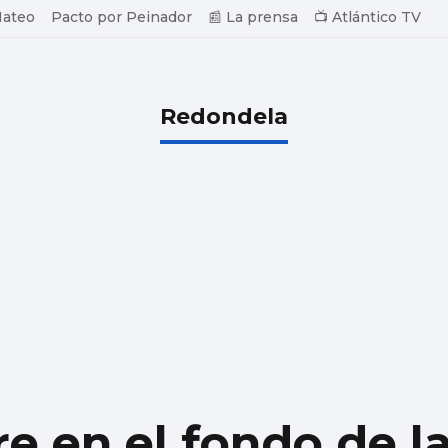
Mateo
Pacto por Peinador
📰 La prensa
📺 Atlántico TV
Redondela
e en el fondo de la