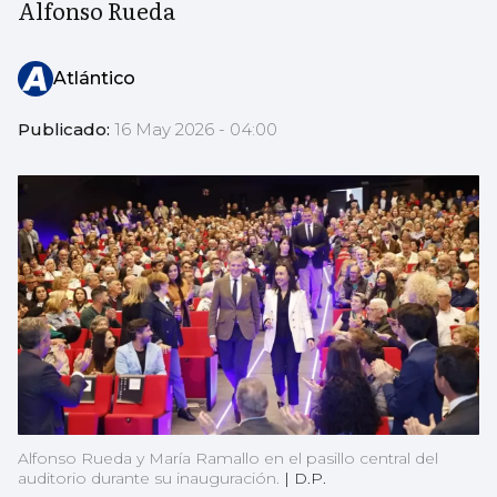
Alfonso Rueda
Atlántico
Publicado:
16 May 2026 - 04:00
Alfonso Rueda y María Ramallo en el pasillo central del
auditorio durante su inauguración.
|
D.P.