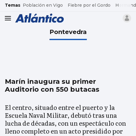
common.go-to-content
Temas
Población en Vigo
Fiebre por el Gordo
Hermand
header.menu.open
Pontevedra
Marín inaugura su primer
Auditorio con 550 butacas
El centro, situado entre el puerto y la
Escuela Naval Militar, debutó tras una
lucha de décadas, con un espectáculo con
lleno completo en un acto presidido por