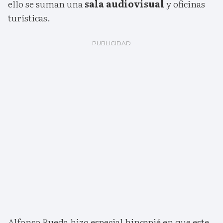
ello se suman una
sala audiovisual
y oficinas
turísticas.
Alfonso Rueda hizo especial hincapié en que este