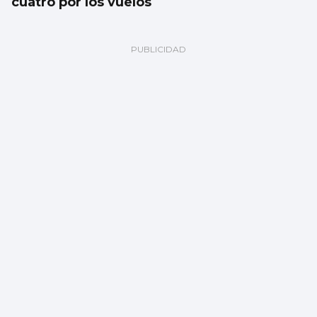
cuatro por los vuelos
La reforma de Lepanto pone fin a un
pasado con scalextric