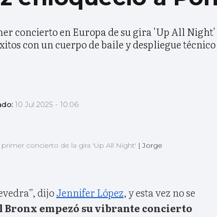
mer concierto en Europa de su gira 'Up All Night'
itos con un cuerpo de baile y despliegue técnico 
ado:
10 Jul 2025 - 10:06
primer concierto de la gira 'Up All Night'
|
Jorge
vedra”, dijo
Jennifer López
, y esta vez no se
l Bronx empezó su vibrante concierto