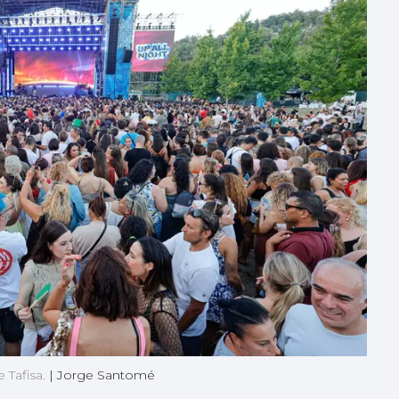
 Tafisa.
|
Jorge Santomé