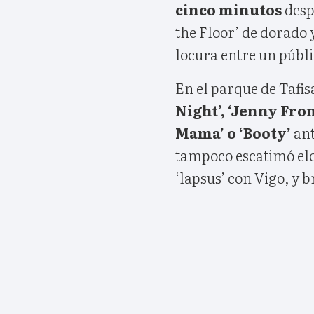
cinco minutos
despu
the Floor’ de dorado
locura entre un públi
En el parque de Tafi
Night’, ‘Jenny From
Mama’ o ‘Booty’
ant
tampoco escatimó elog
‘lapsus’ con Vigo, y b