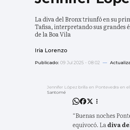
La diva del Bronx triunfó en su pri
Tafisa, interpretando sus grandes éx
de la Boa Vila
Iria Lorenzo
Publicado:
09 Jul 2025 - 08:02
—
Actualiz
Jennifer López brilla en Pontevedra en el 
Santomé
“Buenas noches Ponte
equivocó. La
diva de