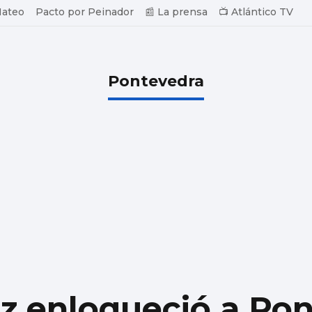
Mateo
Pacto por Peinador
📰 La prensa
📺 Atlántico TV
Pontevedra
ez enloqueció a Po