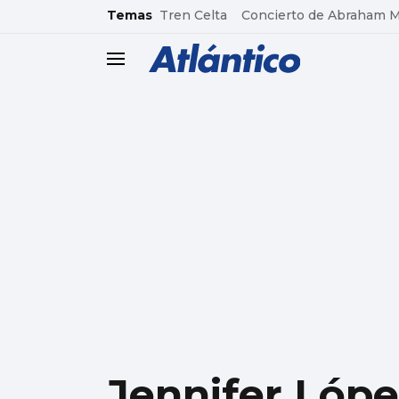
common.go-to-content
Temas
Tren Celta
Concierto de Abraham 
header.menu.open
Jennifer Lóp