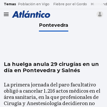
common.go-to-content
Temas
Población en Vigo
Fiebre por el Gordo
Hermand
header.menu.open
Pontevedra
La huelga anula 29 cirugías en un
día en Pontevedra y Salnés
La primera jornada del paro facultativo
obligó a cancelar 1.216 actos médicos en el
área sanitaria, en la que profesionales de
Cirugía y Anestesiología decidieron no