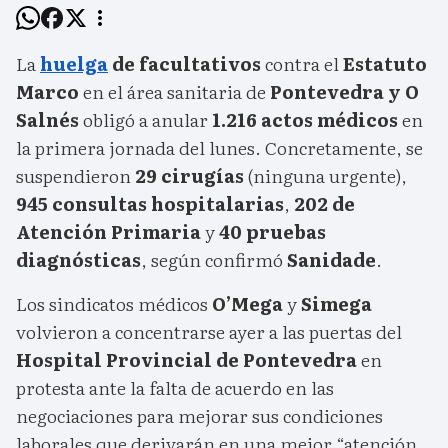
La
huelga
de facultativos
contra el
Estatuto
Marco
en el área sanitaria de
Pontevedra y O
Salnés
obligó a anular
1.216 actos médicos
en
la primera jornada del lunes. Concretamente, se
suspendieron
29 cirugías
(ninguna urgente),
945 consultas hospitalarias
,
202 de
Atención Primaria
y
40 pruebas
diagnósticas
, según confirmó
Sanidade
.
Los sindicatos médicos
O’Mega
y
Simega
volvieron a concentrarse ayer a las puertas del
Hospital Provincial de Pontevedra
en
protesta ante la falta de acuerdo en las
negociaciones para mejorar sus condiciones
laborales que derivarán en una mejor “atención