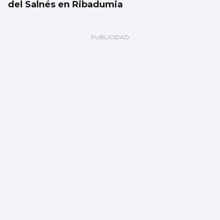
del Salnés en Ribadumia
Las esquelas de este viernes 7 de agosto
en Vigo