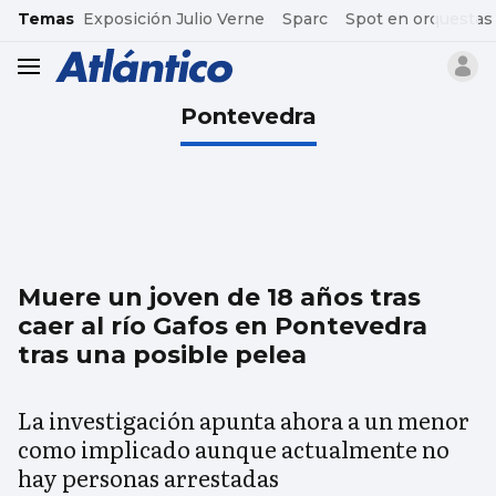
common.go-to-content
Temas
Exposición Julio Verne
Sparc
Spot en orquestas
header.menu.open
Pontevedra
Muere un joven de 18 años tras
caer al río Gafos en Pontevedra
tras una posible pelea
La investigación apunta ahora a un menor
como implicado aunque actualmente no
hay personas arrestadas