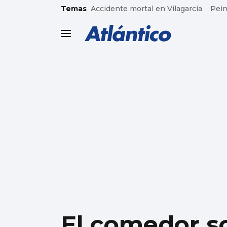
common.go-to-content
Temas
Accidente mortal en Vilagarcía
Pein
header.menu.open
El comedor so