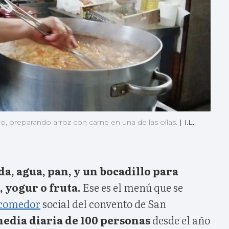
, preparando arroz con carne en una de las ollas.
|
I.L.
da, agua, pan, y un bocadillo para
, yogur o fruta.
Ese es el menú que se
comedor
social del convento de San
edia diaria de 100 personas
desde el año