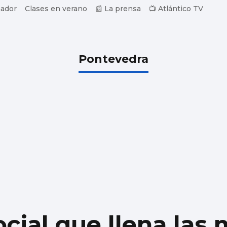
ador
Clases en verano
📰 La prensa
📺 Atlántico TV
Pontevedra
cial que llena las