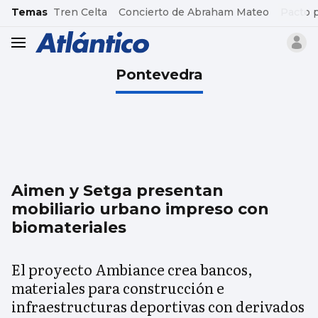
common.go-to-content
Temas
Tren Celta
Concierto de Abraham Mateo
Pacto 
header.menu.open
Pontevedra
Aimen y Setga presentan
mobiliario urbano impreso con
biomateriales
El proyecto Ambiance crea bancos,
materiales para construcción e
infraestructuras deportivas con derivados