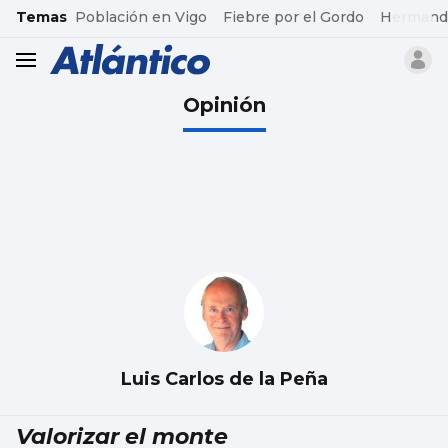
common.go-to-content
Temas
Población en Vigo
Fiebre por el Gordo
Hermand
header.menu.open
Opinión
Luis Carlos de la Peña
Valorizar el monte