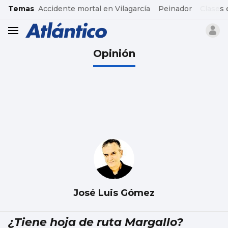
common.go-to-content
Temas
Accidente mortal en Vilagarcía
Peinador
Clases 
header.menu.open
Opinión
José Luis Gómez
¿Tiene hoja de ruta Margallo?