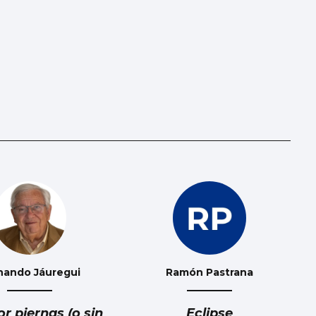
nando Jáuregui
Ramón Pastrana
or piernas (o sin
Eclipse