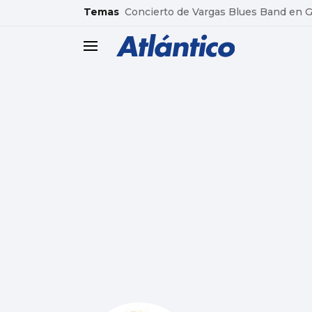
common.go-to-content
Temas
Concierto de Vargas Blues Band en
header.menu.open