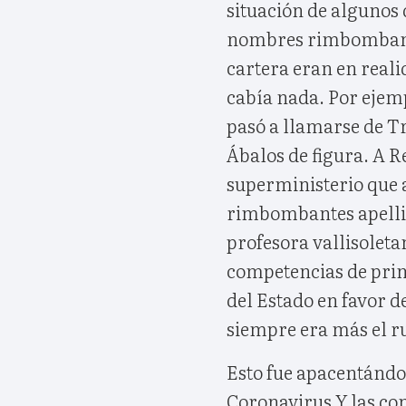
situación de algunos
nombres rimbombantes
cartera eran en reali
cabía nada. Por ejemp
pasó a llamarse de 
Ábalos de figura. A R
superministerio que 
rimbombantes apellid
profesora vallisolet
competencias de prim
del Estado en favor 
siempre era más el ru
Esto fue apacentándos
Coronavirus Y las co