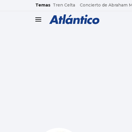
common.go-to-content
Temas
Tren Celta
Concierto de Abraham 
header.menu.open