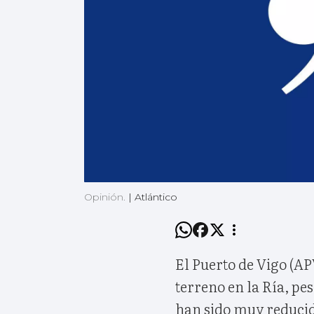
Opinión.
|
Atlántico
El Puerto de Vigo (A
terreno en la Ría, pes
han sido muy reducid