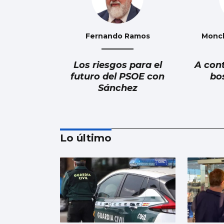
Fernando Ramos
Monc
Los riesgos para el
A con
futuro del PSOE con
bo
Sánchez
Lo último
Alberto Barciela
Albariño, mar de vides
en la tierra de prodigios