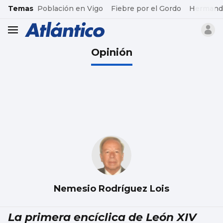
common.go-to-content
Temas
Población en Vigo
Fiebre por el Gordo
Hermand
header.menu.open
Opinión
Nemesio Rodríguez Lois
La primera encíclica de León XIV