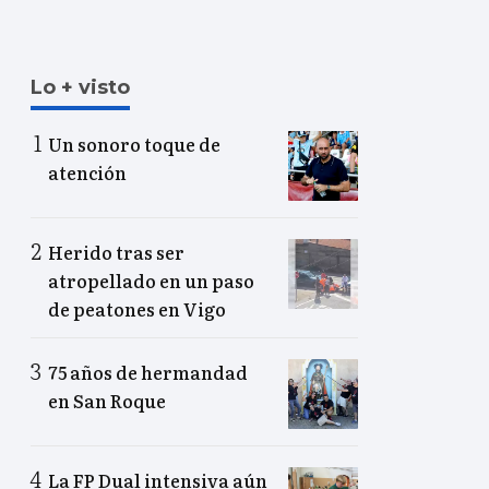
Lo + visto
Un sonoro toque de
atención
Herido tras ser
atropellado en un paso
de peatones en Vigo
75 años de hermandad
en San Roque
La FP Dual intensiva aún