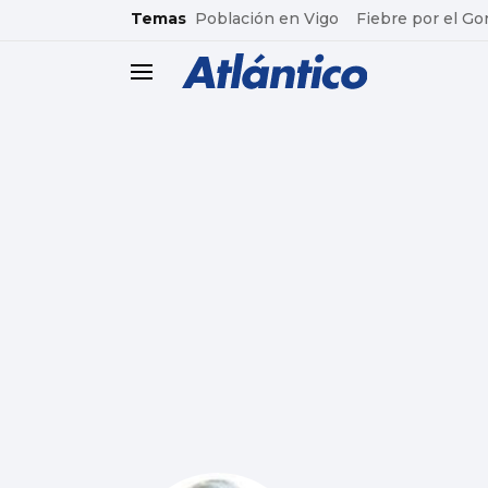
common.go-to-content
Temas
Población en Vigo
Fiebre por el Go
header.menu.open