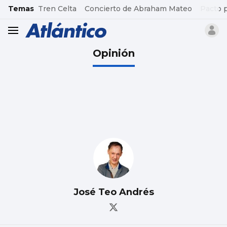
common.go-to-content
Temas
Tren Celta
Concierto de Abraham Mateo
Pacto 
header.menu.open
Opinión
José Teo Andrés