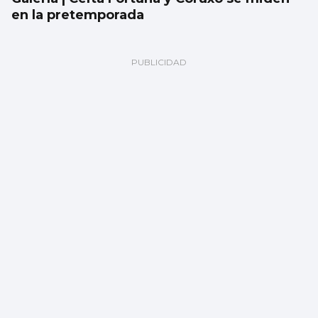
en la pretemporada
Encuesta | ¿Ves bien que a los gatos se les
saque a pasear con correa?