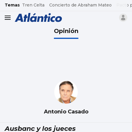
common.go-to-content
Temas
Tren Celta
Concierto de Abraham Mateo
Pacto 
header.menu.open
Opinión
Antonio Casado
Ausbanc y los jueces