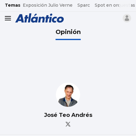
common.go-to-content
Temas
Exposición Julio Verne
Sparc
Spot en orquestas
header.menu.open
Opinión
José Teo Andrés