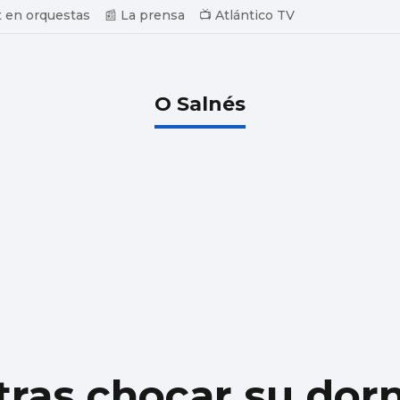
 en orquestas
📰 La prensa
📺 Atlántico TV
O Salnés
tras chocar su dor