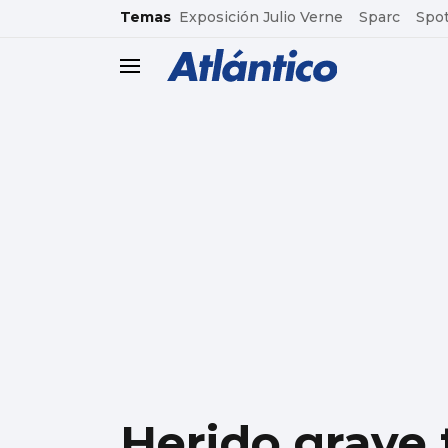
common.go-to-content
Temas
Exposición Julio Verne
Sparc
Spot
header.menu.open
Herido grave 