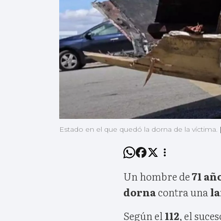
Estado en el que quedó la dorna de la víctima.
Un hombre de
71 añ
dorna
contra una
l
Según el
112
, el suce