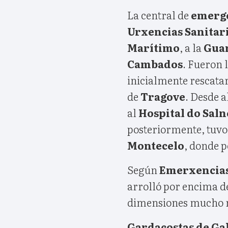
La central de
emerg
Urxencias Sanitari
Marítimo
, a la
Guar
Cambados
. Fueron 
inicialmente rescatar
de
Tragove
. Desde 
al
Hospital do Saln
posteriormente, tuvo
Montecelo
, donde 
Según
Emerxencia
arrolló por encima d
dimensiones mucho 
Gardacostas de Gal