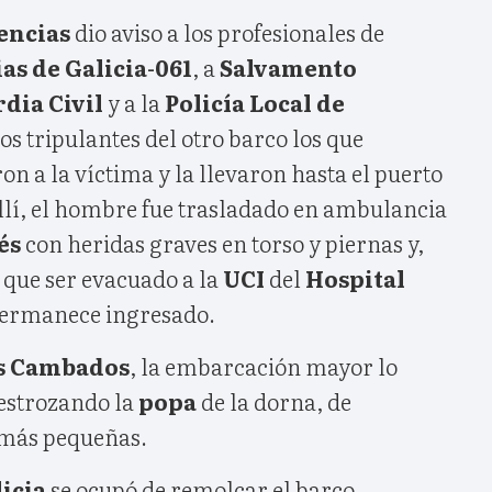
encias
dio aviso a los profesionales de
as de Galicia-061
, a
Salvamento
dia Civil
y a la
Policía Local de
los tripulantes del otro barco los que
on a la víctima y la llevaron hasta el puerto
allí, el hombre fue trasladado en ambulancia
és
con heridas graves en torso y piernas y,
 que ser evacuado a la
UCI
del
Hospital
permanece ingresado.
s Cambados
, la embarcación mayor lo
estrozando la
popa
de la dorna, de
más pequeñas.
icia
se ocupó de remolcar el barco