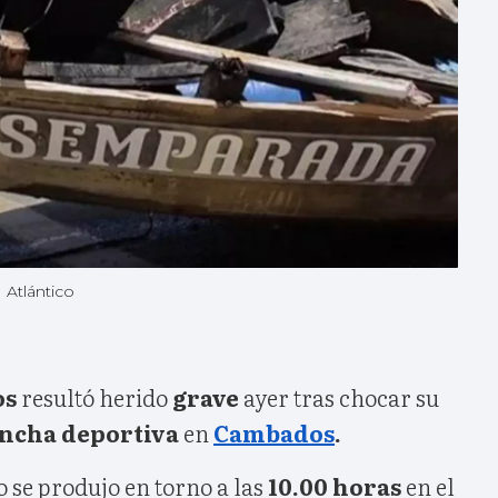
|
Atlántico
os
resultó herido
grave
ayer tras chocar su
ancha deportiva
en
Cambados
.
so se produjo en torno a las
10.00 horas
en el