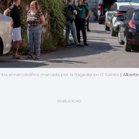
ntra el narcotráfico marcada por la tragedia en O Salnés
|
Alberte