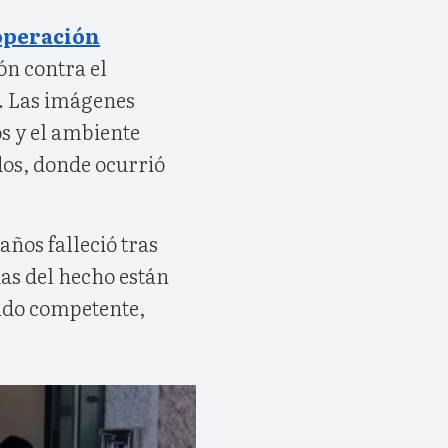
operación
ón contra el
s. Las imágenes
os y el ambiente
dos, donde ocurrió
 años falleció tras
ias del hecho están
gado competente,