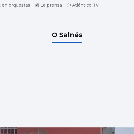
 en orquestas
📰 La prensa
📺 Atlántico TV
O Salnés