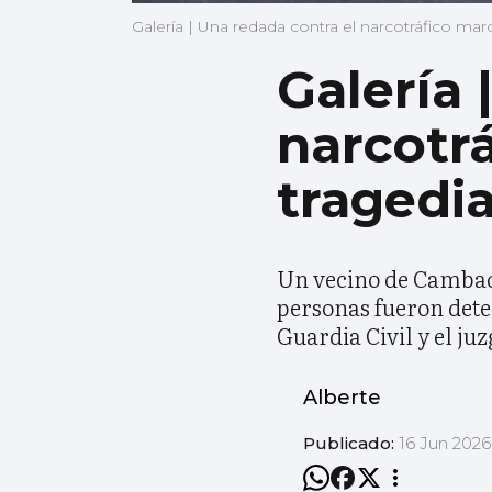
Galería | Una redada contra el narcotráfico mar
Galería 
narcotr
tragedi
Un vecino de Cambados
personas fueron dete
Guardia Civil y el ju
Alberte
Publicado:
16 Jun 2026