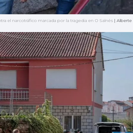
ntra el narcotráfico marcada por la tragedia en O Salnés
|
Alberte