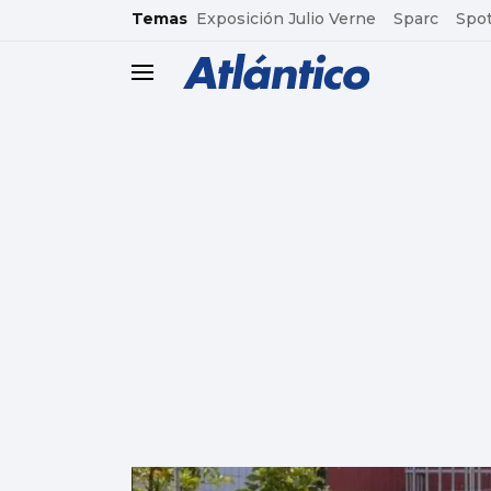
common.go-to-content
Temas
Exposición Julio Verne
Sparc
Spot
header.menu.open