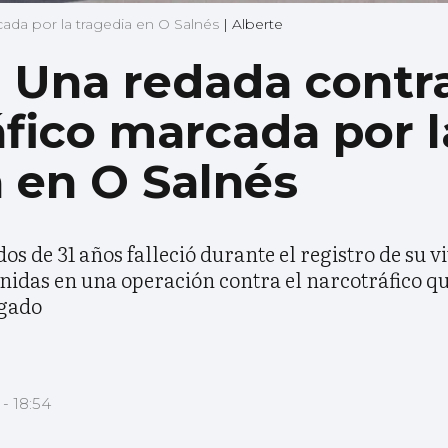
cada por la tragedia en O Salnés
|
Alberte
| Una redada contra
áfico marcada por l
a en O Salnés
 de 31 años falleció durante el registro de su vi
nidas en una operación contra el narcotráfico qu
zgado
 - 18:54