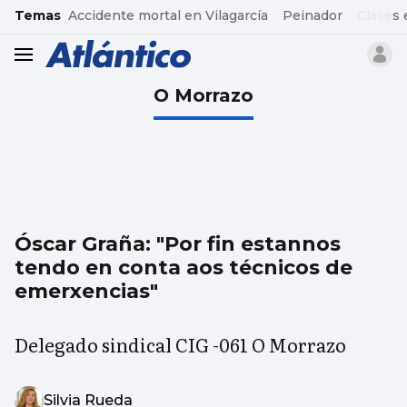
common.go-to-content
Temas
Accidente mortal en Vilagarcía
Peinador
Clases 
header.menu.open
O Morrazo
Óscar Graña: "Por fin estannos
tendo en conta aos técnicos de
emerxencias"
Delegado sindical CIG -061 O Morrazo
Silvia Rueda