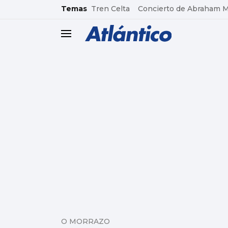
common.go-to-content
Temas
Tren Celta
Concierto de Abraham 
header.menu.open
O MORRAZO