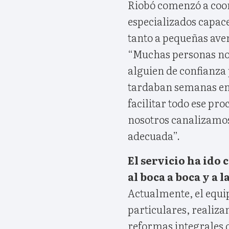
Riobó comenzó a coor
especializados capac
tanto a pequeñas ave
“Muchas personas no
alguien de confianza
tardaban semanas en 
facilitar todo ese pro
nosotros canalizamos
adecuada”.
El servicio ha ido
al boca a boca y a 
Actualmente, el equi
particulares, realiz
reformas integrales d