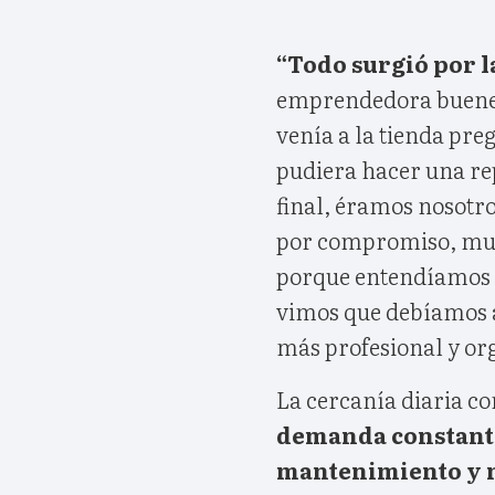
“Todo surgió por la
emprendedora buenens
venía a la tienda pr
pudiera hacer una re
final, éramos nosot
por compromiso, muc
porque entendíamos l
vimos que debíamos a
más profesional y or
La cercanía diaria co
demanda constante
mantenimiento y m