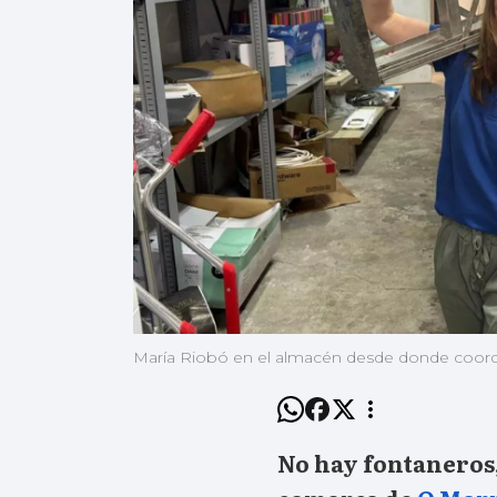
María Riobó en el almacén desde donde coor
No hay fontaneros,