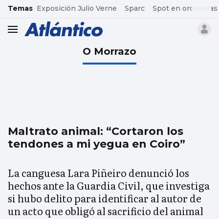
common.go-to-content
Temas
Exposición Julio Verne
Sparc
Spot en orquestas
header.menu.open
O Morrazo
Maltrato animal: “Cortaron los
tendones a mi yegua en Coiro”
La canguesa Lara Piñeiro denunció los
hechos ante la Guardia Civil, que investiga
si hubo delito para identificar al autor de
un acto que obligó al sacrificio del animal