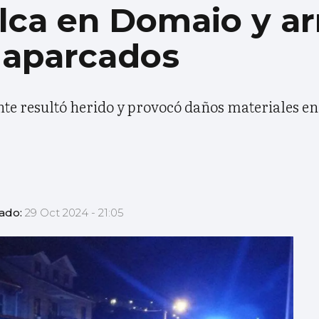
lca en Domaio y ar
 aparcados
nte resultó herido y provocó daños materiales e
zado:
29 Oct 2024 - 21:05