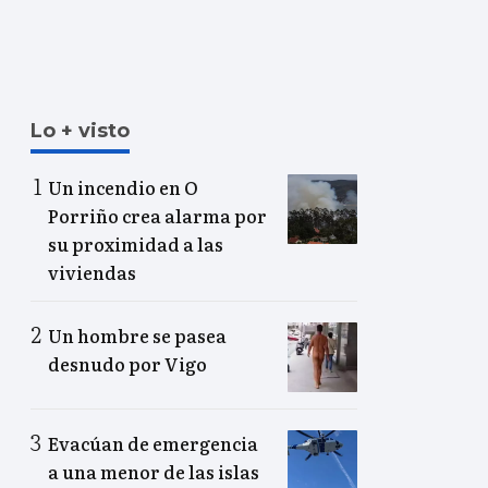
Lo + visto
Un incendio en O
Porriño crea alarma por
su proximidad a las
viviendas
Un hombre se pasea
desnudo por Vigo
Evacúan de emergencia
a una menor de las islas