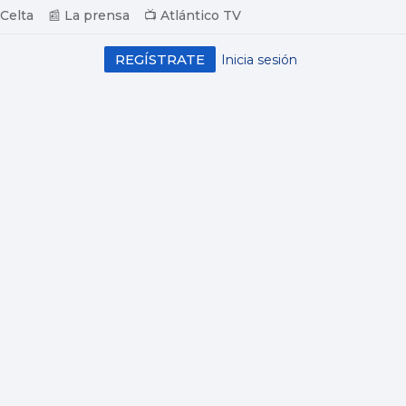
 Celta
📰 La prensa
📺 Atlántico TV
REGÍSTRATE
Inicia sesión