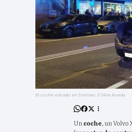
El coche volcado en Domaio. // Silvia Rueda
Un
coche
, un Volvo