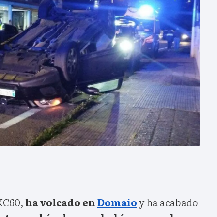
 XC60,
ha volcado en
Domaio
y ha acabado