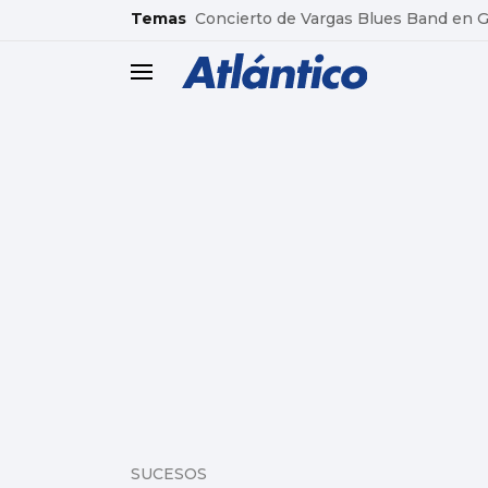
common.go-to-content
Temas
Concierto de Vargas Blues Band en
header.menu.open
SUCESOS