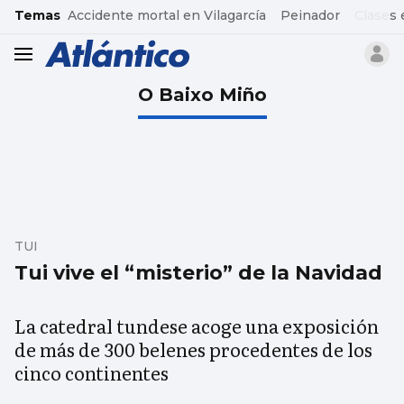
common.go-to-content
Temas
Accidente mortal en Vilagarcía
Peinador
Clases 
header.menu.open
O Baixo Miño
TUI
Tui vive el “misterio” de la Navidad
La catedral tundese acoge una exposición
de más de 300 belenes procedentes de los
cinco continentes