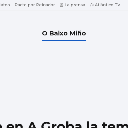
Mateo
Pacto por Peinador
📰 La prensa
📺 Atlántico TV
O Baixo Miño
a en A Groba la te