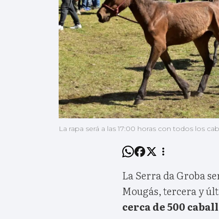
La rapa será a las 17:00 horas con todos los cab
La Serra da Groba ser
Mougás, tercera y úl
cerca de 500 cabal