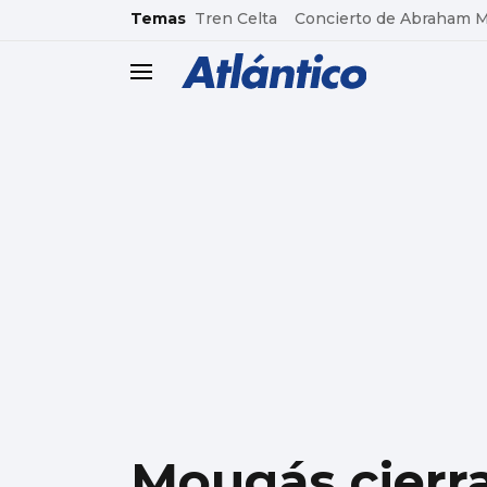
common.go-to-content
Temas
Tren Celta
Concierto de Abraham 
header.menu.open
Mougás cierr