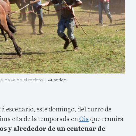
allos ya en el recinto.
|
Atlántico
á escenario, este domingo, del curro de
tima cita de la temporada en
Oia
que reunirá
los y alrededor de un centenar de