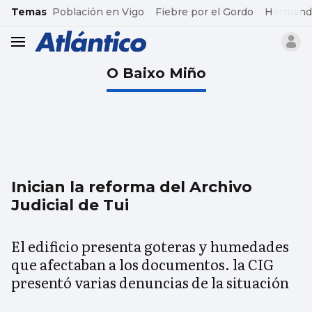
common.go-to-content
Temas
Población en Vigo
Fiebre por el Gordo
Hermand
header.menu.open
O Baixo Miño
Inician la reforma del Archivo
Judicial de Tui
El edificio presenta goteras y humedades
que afectaban a los documentos. la CIG
presentó varias denuncias de la situación