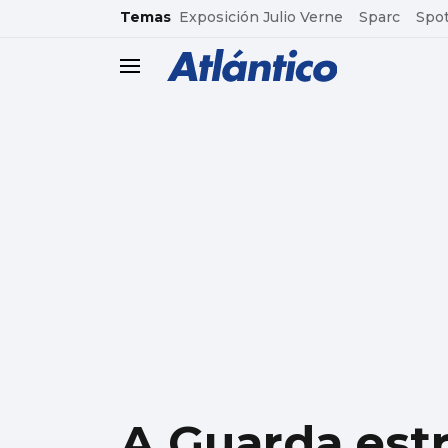
common.go-to-content
Temas
Exposición Julio Verne
Sparc
Spot
header.menu.open
A Guarda estr