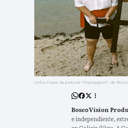
Unha imaxe da película “Praesagium”, de Bosco
BoscoVision Prod
e independiente, est
en Galicia (Vigo, A G