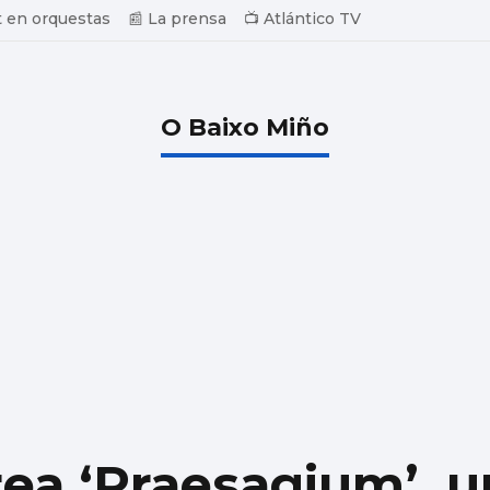
 en orquestas
📰 La prensa
📺 Atlántico TV
O Baixo Miño
ea ‘Praesagium’, u