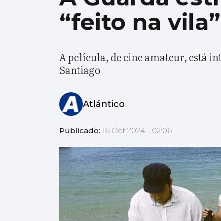
“feito na vila”
A película, de cine amateur, está i
Santiago
Atlántico
Publicado:
16 Oct 2024 - 02:06