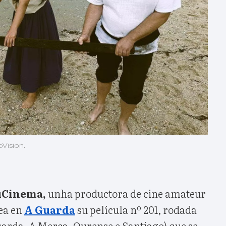
Vision.
uCinema,
unha productora de cine amateur
rea en
A Guarda
su película nº 201, rodada
uarda, A Merca, Ourense e Santiago) que se