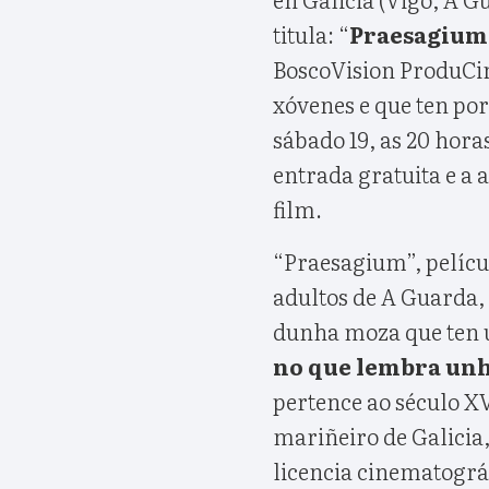
titula: “
Praesagium
BoscoVision ProduCin
xóvenes e que ten por 
sábado 19, as 20 hora
entrada gratuita e a a
film.
“Praesagium”, pelícu
adultos de A Guarda, 
dunha moza que ten 
no que lembra unh
pertence ao século XV
mariñeiro de Galicia,
licencia cinematográf