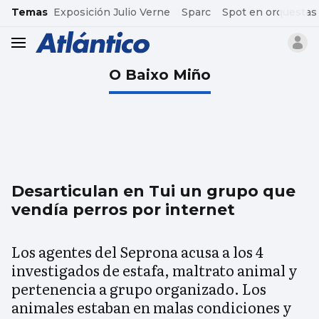
common.go-to-content
Temas
Exposición Julio Verne
Sparc
Spot en orquestas
header.menu.open
O Baixo Miño
Desarticulan en Tui un grupo que
vendía perros por internet
Los agentes del Seprona acusa a los 4
investigados de estafa, maltrato animal y
pertenencia a grupo organizado. Los
animales estaban en malas condiciones y