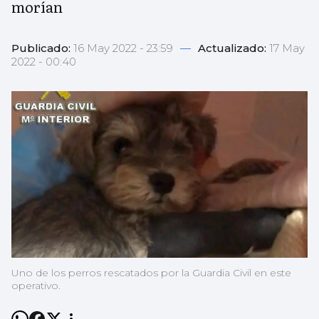
morían
Publicado:
16 May 2022 - 23:59
—
Actualizado:
17 May
2022 - 00:40
Uno de los perros rescatados por la Guardia Civil en este
operativo.