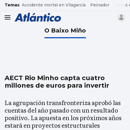
common.go-to-content
Temas
Accidente mortal en Vilagarcía
Peinador
Clases 
header.menu.open
O Baixo Miño
AECT Rio Minho capta cuatro
millones de euros para invertir
La agrupación transfronteriza aprobó las
cuentas del año pasado con un resultado
positivo. La apuesta en los próximos años
estará en proyectos estructurales