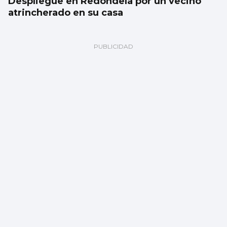
Despliegue en Redondela por un vecino
atrincherado en su casa
Vigo albergará durante seis meses la
exposición del bicentenario de Julio Verne
con una inversión de dos millones