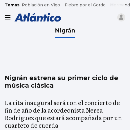
common.go-to-content
Temas
Población en Vigo
Fiebre por el Gordo
Hermand
header.menu.open
Nigrán
Nigrán estrena su primer ciclo de
música clásica
La cita inaugural será con el concierto de
fin de año de la acordeonista Nerea
Rodríguez que estará acompañada por un
cuarteto de cuerda