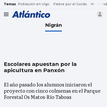
common.go-to-content
Temas
Población en Vigo
Fiebre por el Gordo
Hermand
header.menu.open
Nigrán
Escolares apuestan por la
apicultura en Panxón
El año pasado los alumnos iniciaron el
proyecto con cinco colmenas en el Parque
Forestal Os Matos-Río Taboas