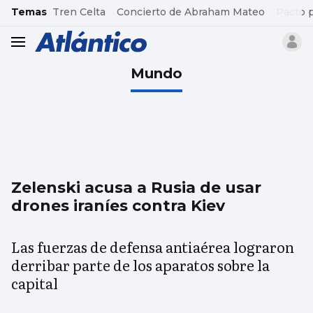
common.go-to-content
Temas
Tren Celta
Concierto de Abraham Mateo
Pacto 
header.menu.open
Mundo
Zelenski acusa a Rusia de usar
drones iraníes contra Kiev
Las fuerzas de defensa antiaérea lograron
derribar parte de los aparatos sobre la
capital