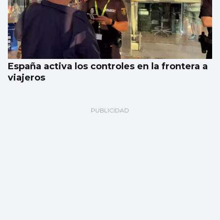
España activa los controles en la frontera a
viajeros
Galería | Celta Fortuna y Coruxo se miden
en la pretemporada