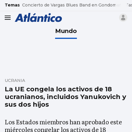
common.go-to-content
Temas
Concierto de Vargas Blues Band en Gondomar
Ta
header.menu.open
Mundo
UCRANIA
La UE congela los activos de 18
ucranianos, incluidos Yanukovich y
sus dos hijos
Los Estados miembros han aprobado este
miércoles congelar los activos de 18