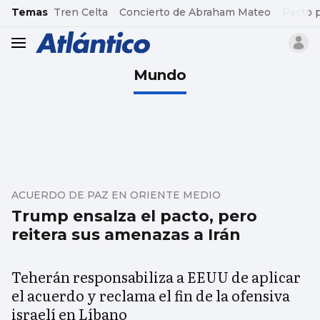
common.go-to-content
Temas
Tren Celta
Concierto de Abraham Mateo
Pacto 
header.menu.open
Mundo
ACUERDO DE PAZ EN ORIENTE MEDIO
Trump ensalza el pacto, pero
reitera sus amenazas a Irán
Teherán responsabiliza a EEUU de aplicar
el acuerdo y reclama el fin de la ofensiva
israelí en Líbano